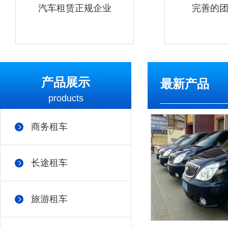
汽车租赁正规企业
完善的
产品展示
最新产品
products
商务租车
长途租车
旅游租车